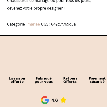
Chaussures de mariage ou pour tous les jours,
devenez votre propre designer !
Catégorie :
mariee
UGS :
642c5f769d5a
Livraison
Fabriqué
Retours
Paiement
offerte
pour vous
Offerts
sécurisé