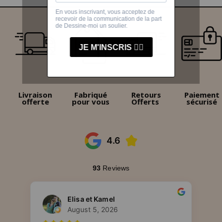
Livraison
Fabriqué
Retours
Paiement
offerte
pour vous
Offerts
sécurisé