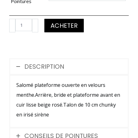
Pointures
quantité
ACHETER
de
Salomé
en
velours
DESCRIPTION
menthe,
cuir
Salomé plateforme ouverte en velours
nude
menthe.Arrière, bride et plateforme avant en
et
cuir lisse beige rosé.Talon de 10 cm chunky
irisé
en irisé sirène
sirène
CONSEILS DE POINTURES