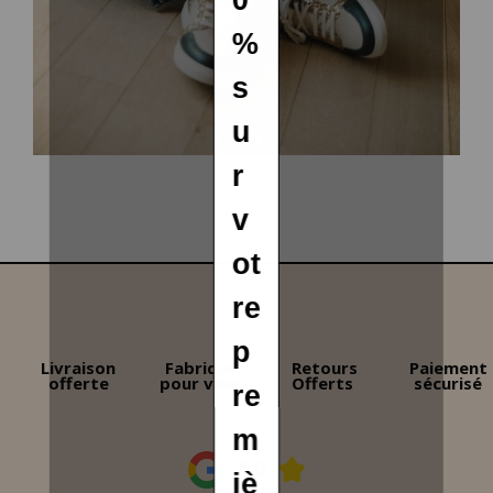
Livraison
Fabriqué
Retours
Paiement
offerte
pour vous
Offerts
sécurisé