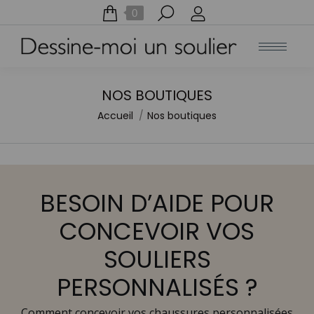
Recherche
0
:
NOS BOUTIQUES
Accueil
Nos boutiques
Vous êtes ici :
BESOIN D’AIDE POUR
CONCEVOIR VOS
SOULIERS
PERSONNALISÉS ?
Comment concevoir vos chaussures personnalisées