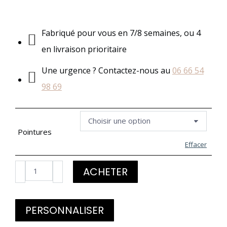
Fabriqué pour vous en 7/8 semaines, ou 4
en livraison prioritaire
Une urgence ? Contactez-nous au
06 66 54
98 69
Pointures
Effacer
quantité
ACHETER
de
Escarpin
PERSONNALISER
plateforme