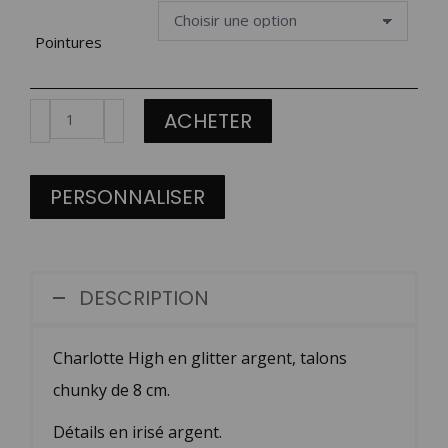
Pointures
quantité
ACHETER
de
Charlotte
PERSONNALISER
high
en
glitter
DESCRIPTION
et
irisé
Charlotte High en glitter argent, talons
argent
chunky de 8 cm.
Détails en irisé argent.