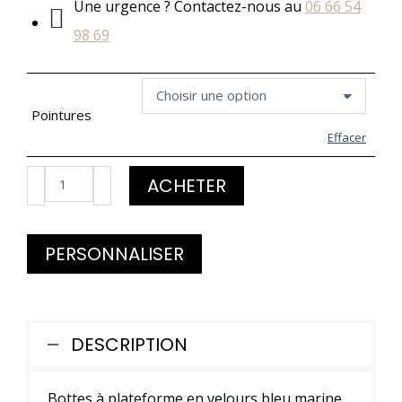
Une urgence ? Contactez-nous au
06 66 54
98 69
Pointures
Effacer
quantité
ACHETER
de
Bottes
PERSONNALISER
plateforme
en
velours
DESCRIPTION
bleu
marine
Bottes à plateforme en velours bleu marine.